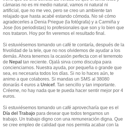
cámaras no es mi medio natural, vamos ni natural ni
artificial, que no me veo, pero se creo un ambiente tan
relajado que hasta acabé estando cómoda. No sé cómo
agradecerles a Denia Priegue (la fotógrafa) y a Carmiña y
Jose (los periodistas) lo profesionales que son y lo bien que
nos trataron. Hoy por fin veremos el resultado final.
Si estuviésemos tomando un café te contaría, después de la
frivolidad de la tele, que no nos olvidemos de ayudar a los
demás. Ahora tenemos la ocasión perfecta con el terremoto
de
Nepal
tan reciente. Ojalá sirva como disculpa para
concienciarnos. Nuestra ayuda, por pequeña o grande que
sea, es necesaria todos los días. Si no lo haces aún, te
animo a que colabores. Si mandas un SMS al 38080
donarás 4 euros a
Unicef
. Tan sencillo y tan importante.
Créeme, no hay nada que te pueda hacer sentir mejor por 4
euros.
Si estuviésemos tomando un café aprovecharía que es el
Día del Trabajo
para desear que todos tengamos un
trabajo. Un trabajo digno con una remuneración digna. Que
se cree empleo de calidad que nos permita acabar con la