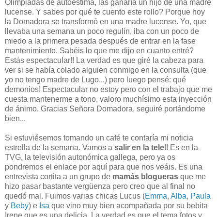
Olimpiadas de autoestima, las ganaría un hijo de una madre
lucense. Y sabes por qué te cuento este rollo? Porque hoy
la Domadora se transformó en una madre lucense. Yo, que
llevaba una semana un poco regulín, iba con un poco de
miedo a la primera pesada después de entrar en la fase
mantenimiento. Sabéis lo que me dijo en cuanto entré?
Estás espectacular!! La verdad es que giré la cabeza para
ver si se había colado alguien conmigo en la consulta (que
yo no tengo madre de Lugo...) pero luego pensé: qué
demonios! Espectacular no estoy pero con el trabajo que me
cuesta mantenerme a tono, valoro muchísimo esta inyección
de ánimo. Gracias Señora Domadora, seguiré portándome
bien...
Si estuviésemos tomando un café te contaría mi noticia
estrella de la semana. Vamos a
salir en la tele
!! Es en la
TVG, la televisión autonómica gallega, pero ya os
pondremos el enlace por aquí para que nos veáis. Es una
entrevista cortita a un grupo de
mamás blogueras
que me
hizo pasar bastante vergüenza pero creo que al final no
quedó mal. Fuimos varias chicas Lucus (
Emma
,
Alba
,
Paula
y
Beby
) e
Isa
que vino muy bien acompañada por su bebita
Irene que es una delicia. La verdad es que el tema fotos y