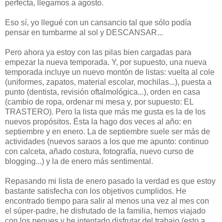
perfecta, llegamos a agosto.
Eso sí, yo llegué con un cansancio tal que sólo podía
pensar en tumbarme al sol y DESCANSAR...
Pero ahora ya estoy con las pilas bien cargadas para
empezar la nueva temporada. Y, por supuesto, una nueva
temporada incluye un nuevo montón de listas: vuelta al cole
(uniformes, zapatos, material escolar, mochilas...), puesta a
punto (dentista, revisión oftalmológica...), orden en casa
(cambio de ropa, ordenar mi mesa y, por supuesto: EL
TRASTERO). Pero la lista que más me gusta es la de los
nuevos propósitos. Ésta la hago dos veces al año: en
septiembre y en enero. La de septiembre suele ser más de
actividades (nuevos saraos a los que me apunto: continuo
con calceta, añado costura, fotografía, nuevo curso de
blogging...) y la de enero más sentimental.
Repasando mi lista de enero pasado la verdad es que estoy
bastante satisfecha con los objetivos cumplidos. He
encontrado tiempo para salir al menos una vez al mes con
el súper-padre, he disfrutado de la familia, hemos viajado
con los peques y he intentado disfrutar del trabajo (esto a