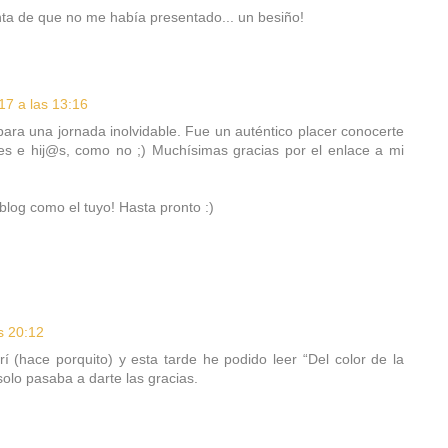
ta de que no me había presentado... un besiño!
17 a las 13:16
ara una jornada inolvidable. Fue un auténtico placer conocerte
ales e hij@s, como no ;) Muchísimas gracias por el enlace a mi
log como el tuyo! Hasta pronto :)
s 20:12
í (hace porquito) y esta tarde he podido leer “Del color de la
olo pasaba a darte las gracias.