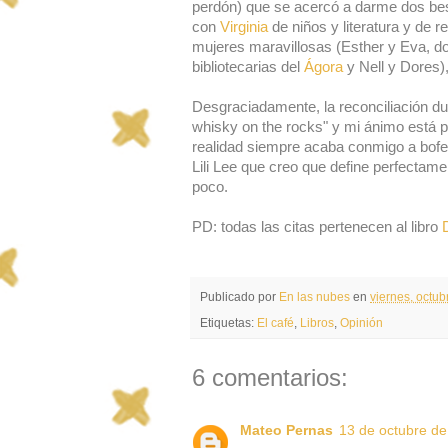
perdón) que se acercó a darme dos beso
con
Virginia
de niños y literatura y de 
mujeres maravillosas (Esther y Eva, dos
bibliotecarias del
Ágora
y Nell y Dores)
Desgraciadamente, la reconciliación du
whisky on the rocks" y mi ánimo está po
realidad siempre acaba conmigo a bofe
Lili Lee que creo que define perfectam
poco.
PD: todas las citas pertenecen al libro
Publicado por
En las nubes
en
viernes, octub
Etiquetas:
El café
,
Libros
,
Opinión
6 comentarios:
Mateo Pernas
13 de octubre de