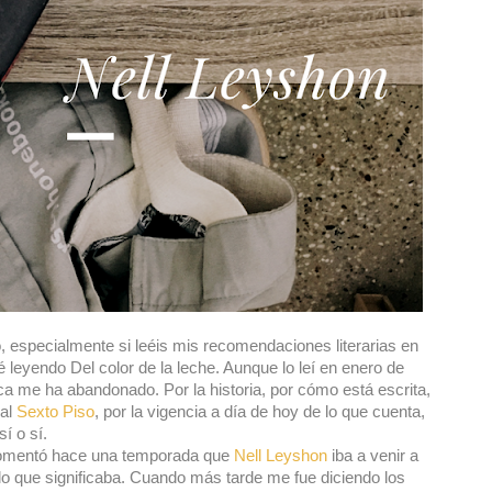
especialmente si leéis mis recomendaciones literarias en
 leyendo Del color de la leche. Aunque lo leí en enero de
a me ha abandonado. Por la historia, por cómo está escrita,
ial
Sexto Piso
, por la vigencia a día de hoy de lo que cuenta,
í o sí.
comentó hace una temporada que
Nell Leyshon
iba a venir a
 lo que significaba. Cuando más tarde me fue diciendo los