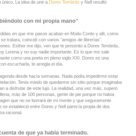
 único. La idea de unir a
Dores Tembrás
y Nell resultó
ribiéndolo con mi propia mano"
didas en que mis pasos acaban en Moito Conto y allí, como
se tratara, coincidí con varios "amigos de librerías".
ones. Esther me dijo, ven que te presento a Dores Tembrás,
oy Lorena y no soy nadie importante. Es lo que me sale
nante como una poeta en pleno siglo XXI. Dores es una
on escucharla, te arregla el día.
i agenda desde hacía semanas. Nada podía impedirme estar
antelación. Tenía miedo de quedarme sin sitio porque imaginaba
 a disfrutar de este lujo. La realidad, una vez más, superó
a llena, más de 100 personas, gente de pie porque no había
 imagen que no se borrará de mi mente y que seguramente
e se estableció entre Dores y Nell parecía propia de dos
ra racional.
cuenta de que ya había terminado.