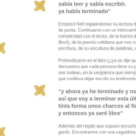
sabía leer y sabía escribir.
ya había terminado"
Empezó Nell regalándonos su lectura de
de punta. Continuaron con un intercamb
complicidad con el lector, de la fuerza 
libro!), de la poesía cotidiana que nos 
escritura, de su escultura de palabras, 
Profundizaron en el libro (¿ya os dije q
demuestra que cada persona tiene su p
nos rodean, en la vergüenza que siemp
que conlleva dejar escrito su testimonio
"y ahora ya he terminado y n
así que voy a terminar esta ú
tinta forma unos charcos al fi
y entonces ya seré libre"
Además del regalo que supuso escucha
gordo. Encontrarme con una seguidora 