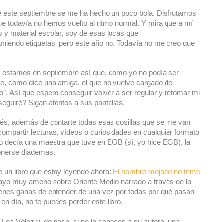
e este septiembre se me ha hecho un poco bola. Disfrutamos
 todavía no hemos vuelto al ritmo normal. Y mira que a mí
 y material escolar, soy de esas locas que
poniendo etiquetas, pero este año no. Todavía no me creo que
 ya estamos en septiembre así que, como yo no podía ser
ue, como dice una amiga, el que no vuelve cargado de
o". Así que espero conseguir volver a ser regular y retomar mi
seguiré? Sigan atentos a sus pantallas.
és, además de contarte todas esas cosillas que se me van
compartir lecturas, vídeos o curiosidades en cualquier formato
o decía una maestra que tuve en EGB (sí, yo hice EGB), la
onerse diademas.
un libro que estoy leyendo ahora:
El hombre mojado no teme
ayo muy ameno sobre Oriente Medio narrado a través de la
 tienes ganas de entender de una vez por todas por qué pasan
n día, no te puedes perder este libro.
Lea Vélez y, de paso, si no la conoces a su autora, una