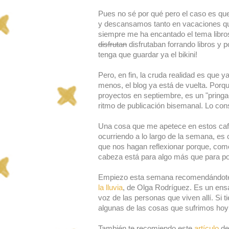
Pues no sé por qué pero el caso es qu
y descansamos tanto en vacaciones que
siempre me ha encantado el tema libros
disfrutan
disfrutaban forrando libros y 
tenga que guardar ya el bikini!
Pero, en fin, la cruda realidad es que
menos, el blog ya está de vuelta. Porq
proyectos en septiembre, es un "pringa
ritmo de publicación bisemanal. Lo con
Una cosa que me apetece en estos caf
ocurriendo a lo largo de la semana, es 
que nos hagan reflexionar porque, com
cabeza está para algo más que para p
Empiezo esta semana recomendándote 
la lluvia
, de Olga Rodríguez. Es un ens
voz de las personas que viven allí. Si
algunas de las cosas que sufrimos hoy e
También te recomiendo este
artículo
de 