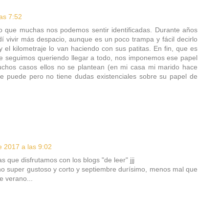
as 7:52
reo que muchas nos podemos sentir identificadas. Durante años
í vivir más despacio, aunque es un poco trampa y fácil decirlo
 el kilometraje lo van haciendo con sus patitas. En fin, que es
ue seguimos queriendo llegar a todo, nos imponemos ese papel
chos casos ellos no se plantean (en mi casa mi marido hace
ue puede pero no tiene dudas existenciales sobre su papel de
 2017 a las 9:02
que disfrutamos con los blogs "de leer" jjj
no super gustoso y corto y septiembre durísimo, menos mal que
e verano...