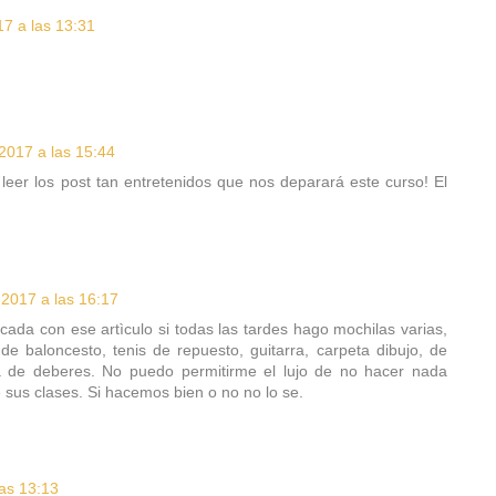
7 a las 13:31
2017 a las 15:44
r leer los post tan entretenidos que nos deparará este curso! El
2017 a las 16:17
cada con ese artìculo si todas las tardes hago mochilas varias,
e baloncesto, tenis de repuesto, guitarra, carpeta dibujo, de
la de deberes. No puedo permitirme el lujo de no hacer nada
 sus clases. Si hacemos bien o no no lo se.
las 13:13