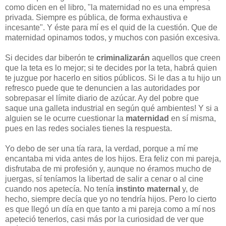
como dicen en el libro, "la maternidad no es una empresa
privada. Siempre es pública, de forma exhaustiva e
incesante". Y éste para mí es el quid de la cuestión. Que de
maternidad opinamos todos, y muchos con pasión excesiva.
Si decides dar biberón te
criminalizarán
aquellos que creen
que la teta es lo mejor; si te decides por la teta, habrá quien
te juzgue por hacerlo en sitios públicos. Si le das a tu hijo un
refresco puede que te denuncien a las autoridades por
sobrepasar el límite diario de azúcar. Ay del pobre que
saque una galleta industrial en según qué ambientes! Y si a
alguien se le ocurre cuestionar la
maternidad
en sí misma,
pues en las redes sociales tienes la respuesta.
Yo debo de ser una tía rara, la verdad, porque a mí me
encantaba mi vida antes de los hijos. Era feliz con mi pareja,
disfrutaba de mi profesión y, aunque no éramos mucho de
juergas, sí teníamos la libertad de salir a cenar o al cine
cuando nos apetecía. No tenía
instinto maternal
y, de
hecho, siempre decía que yo no tendría hijos. Pero lo cierto
es que llegó un día en que tanto a mi pareja como a mí nos
apeteció tenerlos, casi más por la curiosidad de ver que