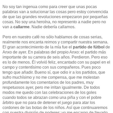
No soy tan ingenua como para creer que unas pocas
palabras van a solucionar las cosas pero estoy convencida
de que las grandes revoluciones empezaron por pequeñas
cosas. No soy una heroína, no represento a nadie pero no
van a
callarme
. Nadie debería callarnos.
Pero en nuestro café no sólo hablamos de cosas serias,
realmente nos encanta reirnos y compartir nuestra semana.
El gran acontecimiento de la mía fue el
partido de fútbol
de
Anxo de ayer. En palabras del propio Anxo: el partido más
importante de su carrera de seis años. Perdieron. Pero eso
es lo de menos. Él volvió feliz, encantado con su papel en el
campo y contentísimo con sus compañeros. Pues poco
tengo que añadir. Bueno sí, que odio ir a los partidos, que
sufro muchísimo y no me compensa, que me molestan
profundamente los comentarios de los padres, muy
respetuosos ayer, pero me irritan igualmente. De todos
modos me quedo con las celebraciones de los goles
cuando todos se abrazan como una piña y con el pobre
árbitro que no para de detener el juego para atar los
cordones de las botas de los niños. Así que continuaremos
con nuestra división de poderes: yo me encargo de llevarlo