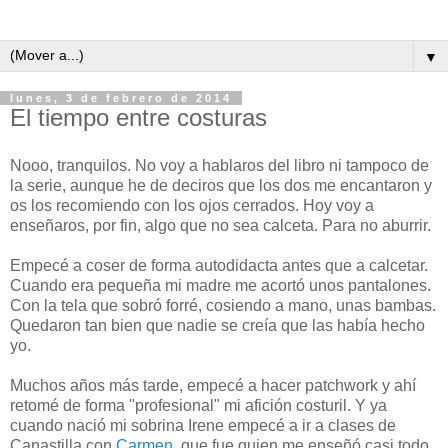
▼
lunes, 3 de febrero de 2014
El tiempo entre costuras
Nooo, tranquilos. No voy a hablaros del libro ni tampoco de
la serie, aunque he de deciros que los dos me encantaron y
os los recomiendo con los ojos cerrados. Hoy voy a
enseñaros, por fin, algo que no sea calceta. Para no aburrir.
Empecé a coser de forma autodidacta antes que a calcetar.
Cuando era pequeña mi madre me acortó unos pantalones.
Con la tela que sobró forré, cosiendo a mano, unas bambas.
Quedaron tan bien que nadie se creía que las había hecho
yo.
Muchos años más tarde, empecé a hacer patchwork y ahí
retomé de forma "profesional" mi afición costuril. Y ya
cuando nació mi sobrina Irene empecé a ir a clases de
Canastilla con
Carmen
, que fue quien me enseñó casi todo