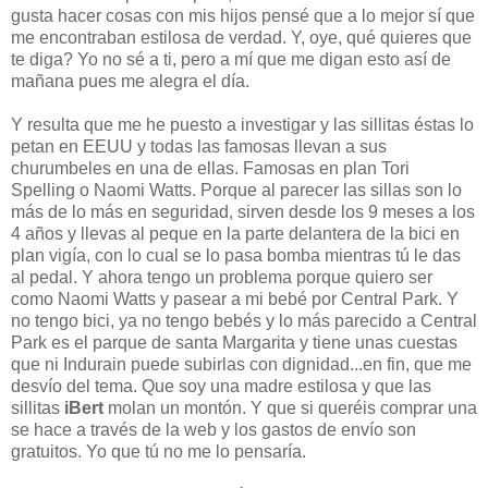
gusta hacer cosas con mis hijos pensé que a lo mejor sí que
me encontraban estilosa de verdad. Y, oye, qué quieres que
te diga? Yo no sé a ti, pero a mí que me digan esto así de
mañana pues me alegra el día.
Y resulta que me he puesto a investigar y las sillitas éstas lo
petan en EEUU y todas las famosas llevan a sus
churumbeles en una de ellas. Famosas en plan Tori
Spelling o Naomi Watts. Porque al parecer las sillas son lo
más de lo más en seguridad, sirven desde los 9 meses a los
4 años y llevas al peque en la parte delantera de la bici en
plan vigía, con lo cual se lo pasa bomba mientras tú le das
al pedal. Y ahora tengo un problema porque quiero ser
como Naomi Watts y pasear a mi bebé por Central Park. Y
no tengo bici, ya no tengo bebés y lo más parecido a Central
Park es el parque de santa Margarita y tiene unas cuestas
que ni Indurain puede subirlas con dignidad...en fin, que me
desvío del tema. Que soy una madre estilosa y que las
sillitas
iBert
molan un montón. Y que si queréis comprar una
se hace a través de la web y los gastos de envío son
gratuitos. Yo que tú no me lo pensaría.