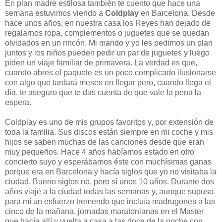
En plan madre estilosa también te cuento que hace una
semana estuvimos viendo a
Coldplay
en Barcelona. Desde
hace unos años, en nuestra casa los Reyes han dejado de
regalarnos ropa, complementos o juguetes que se quedan
olvidados en un rincón. Mi marido y yo les pedimos un plan
juntos y los niños pueden pedir un par de juguetes y luego
piden un viaje familiar de primavera. La verdad es que,
cuando abres el paquete es un poco complicado ilusionarse
con algo que tardará meses en llegar pero, cuando llega el
día, te aseguro que te das cuenta de que vale la pena la
espera.
Coldplay es uno de mis grupos favoritos y, por extensión de
toda la familia. Sus discos están siempre en mi coche y mis
hijos se saben muchas de las canciones desde que eran
muy pequeños. Hace 4 años habíamos estado en otro
concierto suyo y esperábamos éste con muchísimas ganas
porque era en Barcelona y hacía siglos que yo no visitaba la
ciudad. Bueno siglos no, pero sí unos 10 años. Durante dos
años viajé a la ciudad todas las semanas y, aunque supuso
para mí un esfuerzo tremendo que incluía madrugones a las
cinco de la mañana, jornadas maratonianas en el Master
que hacía allí y vuelta a casa a las doce de la noche con